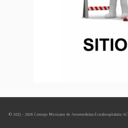
© 2023 - 2026 Consejo Mexicano de Aeromedicina Extrahospitalaria AC