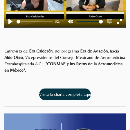
l
a
y
02:35
P
M
E
E
l
u
n
n
a
t
a
t
y
e
b
e
Entrevista de
Era Calderón
, del programa
Era de Aviación
, hacia
l
r
Aldo Oteo
, Vicepresidente del Consejo Mexicano de Aeromedicina
Extrahospitalaria A.C.; "
CONMAE y los Retos de la Aeromedicina
e
f
en México".
c
u
a
l
p
l
t
s
Visita la charla completa aquí
i
c
o
r
n
e
s
e
n