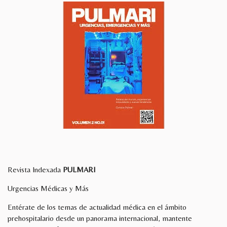
o
r
n
e
s
e
n
Revista Indexada
PULMARI
Urgencias Médicas y Más
Entérate de los temas de actualidad médica en el ámbito
prehospitalario desde un panorama internacional, mantente