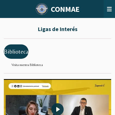
Ir
CONMAE
al
contenido
principal
Ligas de Interés
Biblioteca
Visita nuestra Biblioteca
P