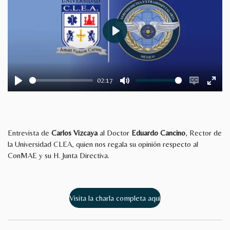
P
l
a
y
02:17
P
M
E
E
l
u
n
n
a
t
a
t
y
e
b
e
Entrevista de
Carlos Vizcaya
al Doctor
Eduardo Cancino
, Rector de
l
r
la Universidad CLEA, quien nos regala su opinión respecto al
ConMAE y su H. Junta Directiva.
e
f
c
u
a
l
p
l
Visita la charla completa aquí
t
s
i
c