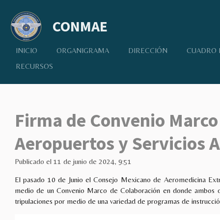
Ir
al
CONMAE
contenido
principal
INICIO
ORGANIGRAMA
DIRECCIÓN
CUADRO 
RECURSOS
Firma de Convenio Marco c
Aeropuertos y Servicios A
Publicado el 11 de junio de 2024, 9:51
El pasado 10 de Junio
el Consejo Mexicano de Aeromedicina Extraho
medio de un Convenio Marco de Colaboración en donde ambos org
tripulaciones por medio de una variedad de programas de instrucció