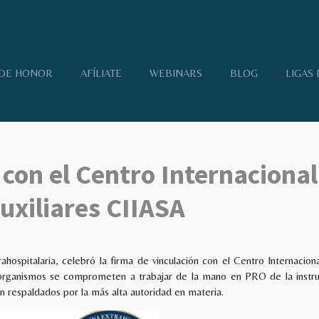
DE HONOR
AFÍLIATE
WEBINARS
BLOG
LIGAS
on el Centro Internacional
uxiliares CIIASA
spitalaria, celebró la firma de vinculación con el Centro Internaciona
anismos se comprometen a trabajar de la mano en PRO de la instrucci
n respaldados por la más alta autoridad en materia.